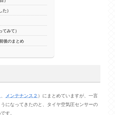
日目）
ました）
使ってみて）
前後のまとめ
１
、
メンテナンス２
）にまとめていますが、一言
ようになってきたのと、タイヤ空気圧センサーの
めです。