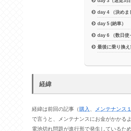
day 3（迷走3
day 4 （決め
day 5 (納車）
day 6 （数日
最後に乗り換え
経緯
経緯は前回の記事（
購入
、
メンテナンス
で言うと、メンテナンスにお金がかかる
電池切れ問題が進行形で発生しているた