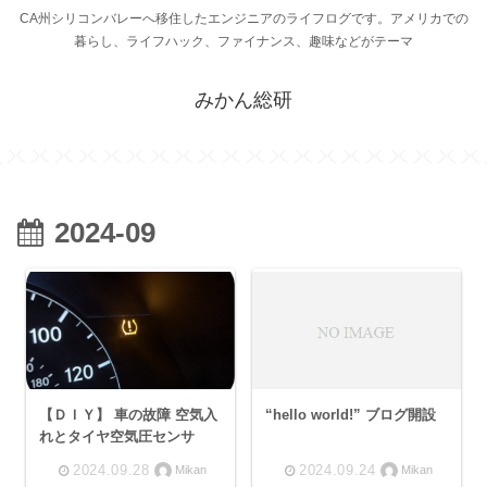
CA州シリコンバレーへ移住したエンジニアのライフログです。アメリカでの
暮らし、ライフハック、ファイナンス、趣味などがテーマ
みかん総研
2024-09
【ＤＩＹ】 車の故障 空気入
“hello world!” ブログ開設
れとタイヤ空気圧センサ
2024.09.28
2024.09.24
Mikan
Mikan