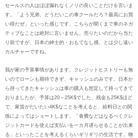
セールスの人はほぼ漏れなくノリの良いことだけを言いま
す。「よう兄弟、どうだいこの車クールだろ？最高にお買
い得だぜ」といった感じです。こちらが聞くまで車のネガ
ティブなことは絶対に言いません。売りたいのだから当た
り前ですが、日本の紳士的・おもてなし感、とは少し遠い
カルチャーですね。
我が家の予算事情があります。クレジットヒストリーも無
いのでローンも期待できず、キャッシュのみです。日本か
ら持ってきたキャッシュは車の購入も想定して持ってきて
おりましたが、予算は20～25K$でした。残金も25K$ほど
で、家賃がだいたい4K$なことを考えると、給料日との関
係によってはショートします。「食費などはなるべくクレ
ジットカードを使えば支払いを一カ月遅らせることが出来
る」といったことを考えるくらいギリギリの生活です。物